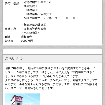
・宅地建物取引業主任者
許可・登録
・商業施設士
・二級建築士
・一級建築施工管理技士
・福祉住環境コーディネーター 二級･三級
・新築改築内装施工
事業内容
・商業施設店舗改装
・宅地建物取引
創業
昭和39年
資本金
1000万円
ごあいさつ
昭和39年創業し、地元の皆様に快適な住まいをご提供することを第一に、
リフォーム業に専念してまいりました。目に見えない室内環境の良さこ
そ、長く住み継がれる住まいには不可欠だと考えています。
クロスの張り替えからシステムキッチンの入れ替え、外構エクステリアに
至るまで、小さな施工から大きな施工まで承ります。お気軽にご相談下さ
い。スタッフ一同お待ちしております。