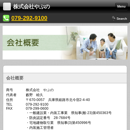
株式会社やぶの
Menu
079-292-9100
Search
会社概要
商号
株式会社 やぶの
代表者
藪野 睦久
住所
〒670-0057 兵庫県姫路市北今宿2-4-40
TEL
079-292-9100
FAX
079-299-0600
・一般建設業・内装工事業 県知事(般-23)第450363号
・防炎認定番号 28-7684号
・宅地建物取引業 県知事(3)第450996号
・内装施工管理者